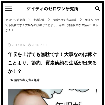
キ
ー
ワ
ゼロワン研究所
新着記事
信念&考え方&趣味
年収を上げ
ー
ても無駄です！大事なのは稼ぐことより、節約、質素倹約な生活が出来る
ド
か！？
検
索
2017.3.6
2026.7.19
年収を上げても無駄です！大事なのは稼ぐ
ことより、節約、質素倹約な生活が出来る
か！？
信念&考え方&趣味