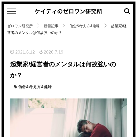
キ
ー
ワ
ゼロワン研究所
新着記事
信念&考え方&趣味
起業家/経
ー
営者のメンタルは何故強いのか？
ド
検
索
2021.6.12
2026.7.19
起業家/経営者のメンタルは何故強いの
か？
信念&考え方&趣味